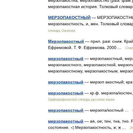
мерзопакостна, мерзопакостно (разг. фам.
мерзопакостная история. Толковый слова
МЕРЗОПАКОСТНЫЙ
— МЕРЗОПАКОСТНЫЙ, ая
мерзопакостность, и, жен. Толковый слов
словарь Ожегова
Мерзопакостный
— прил. разг. сниж. Кра
Ефремовой. Т. Ф. Ефремова. 2000 …
Совр
мерзопакостный
— мерзопакостный, мерз
мерзопакостного, мерзопакостной, мерзоп
мерзопакостному, мерзопакостным, мерз
мерзопакостный
— мерзоп акостный; кра
мерзопакостный
— кр.ф. мерзопа/костен,
Орфографический словарь русского языка
мерзопакостный
— мерзопа/костный …
мерзопакостный
— ая, ое; тен, тна, тно. 
состояние. ◁ Мерзопакостность, и; ж …
Э