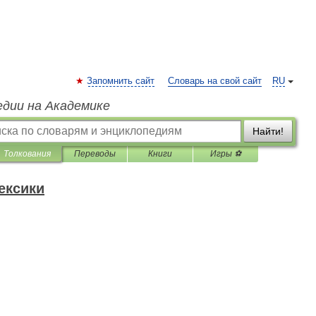
Запомнить сайт
Словарь на свой сайт
RU
едии на Академике
Найти!
Толкования
Переводы
Книги
Игры ⚽
ексики