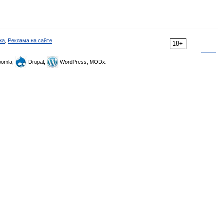
ка
,
Реклама на сайте
18+
omla,
Drupal,
WordPress, MODx.