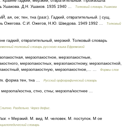
). Крайне гадкий, мерзкий, отвратительный. Произошла
рь Ушакова. Д.Н. Ушаков. 1935 1940 …
Толковый словарь Ушакова
, ое; тен, тна (разг.). Гадкий, отвратительный. | сущ.
арь Ожегова. С.И. Ожегов, Н.Ю. Шведова. 1949 1992 …
Толковый
йне гадкий, отвратительный, мерзкий. Толковый словарь
еменный толковый словарь русского языка Ефремовой
опакостная, мерзопакостное, мерзопакостные,
акостного, мерзопакостных, мерзопакостному, мерзопакостной,
опакостный, мерзопакостную, мерзопакостное,… …
Формы слов
тк. форма тен, тна …
Русский орфографический словарь
 мерзопа/костна, стно, стны; мерзопа/костнее …
Слитно. Раздельно. Через дефис.
Разг. = Мерзкий. М. вид. М. человек. М. поступок. М ое
нциклопедический словарь