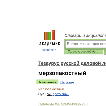
Словари и энциклоп
academic.ru
Тезаурус русской деловой лексики
Тезаурус русской деловой л
мерзопакостный
Толкование
Перевод
мерзопакостный
Syn:
см
.
противный
Тезаурус
русской
деловой
лексики
.
2011
.