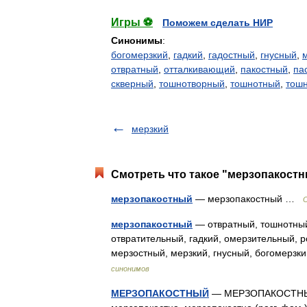
Игры ⚽
Поможем сделать НИР
Синонимы
:
богомерзкий
,
гадкий
,
гадостный
,
гнусный
,
отвратный
,
отталкивающий
,
пакостный
,
па
скверный
,
тошнотворный
,
тошнотный
,
тош
мерзкий
Смотреть что такое "мерзопакостн
мерзопакостный
— мерзопакостный …
мерзопакостный
— отвратный, тошнотный
отвратительный, гадкий, омерзительный, р
мерзостный, мерзкий, гнусный, богомерз
синонимов
МЕРЗОПАКОСТНЫЙ
— МЕРЗОПАКОСТНЫЙ, 