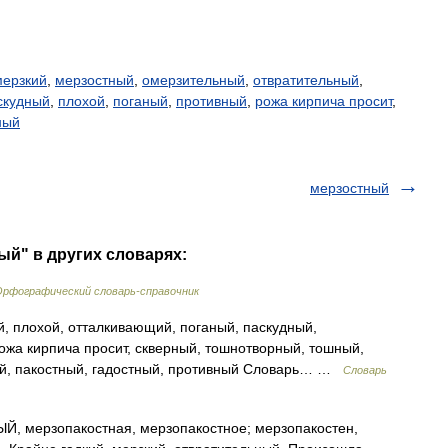
мерзкий
,
мерзостный
,
омерзительный
,
отвратительный
,
скудный
,
плохой
,
поганый
,
противный
,
рожа кирпича просит
,
ный
мерзостный
ый" в других словарях:
Орфографический словарь-справочник
, плохой, отталкивающий, поганый, паскудный,
ожа кирпича просит, скверный, тошнотворный, тошный,
кий, пакостный, гадостный, противный Словарь… …
Словарь
мерзопакостная, мерзопакостное; мерзопакостен,